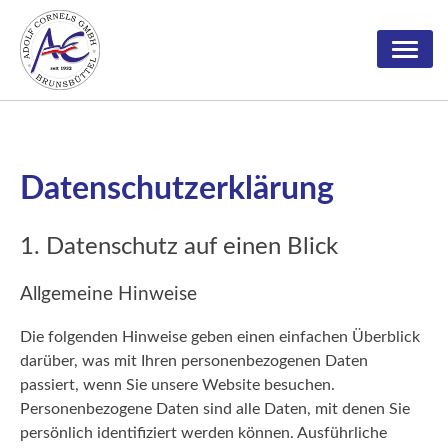
Zum
Inhalt
springen
Onlineshop
Über uns
Datenschutzerklärung
Leistungen
Zertifizierung & Qualifizierung
1. Datenschutz auf einen Blick
Jobs & Ausbildung
Firmenstruktur
Stahlbau
Allgemeine Hinweise
Historie
Edelstahl & Aluminium
Arbeiten bei Cornels
Geschäftsführung
Hydraulik
Stellenangebote
Die folgenden Hinweise geben einen einfachen Überblick
darüber, was mit Ihren personenbezogenen Daten
Industrieschlauchtechnik
Ausbildung
passiert, wenn Sie unsere Website besuchen.
Personenbezogene Daten sind alle Daten, mit denen Sie
Maschinenbau
persönlich identifiziert werden können. Ausführliche